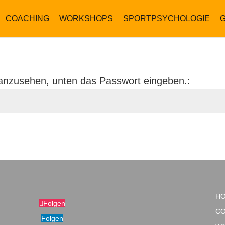
COACHING
WORKSHOPS
SPORTPSYCHOLOGIE
anzusehen, unten das Passwort eingeben.:
H
Folgen
CO
Folgen